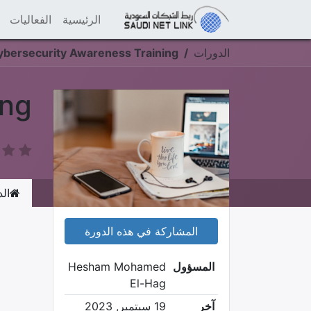
الرئيسية
الفعاليات
الدورات
ybersecurity Awareness Training
ing
الد
المشاركة في هذه الدورة
المسؤول
Hesham Mohamed
El-Hag
آخر
19 سبتمبر, 2023